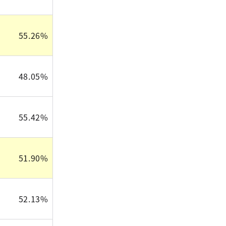
55.26%
48.05%
55.42%
51.90%
52.13%