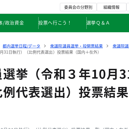
委員会の分野別
組織情報
体/政治資金
投票へ行こう！
選挙Ｑ＆Ａ
都内選挙日程/データ
衆議院議員選挙・投開票結果
衆議院議
0月31日執行）（比例代表選出）投票結果（国内＋在外）
選挙（令和３年10月3
比例代表選出）投票結果
）