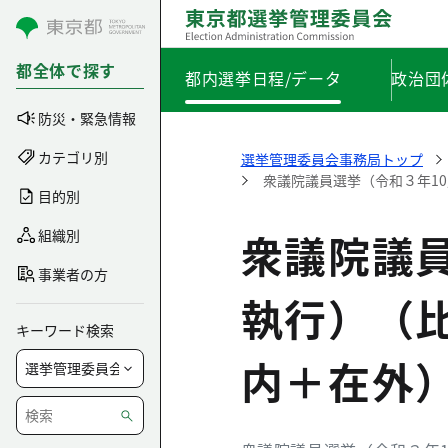
コンテンツにスキップ
都全体で探す
都内選挙日程/データ
政治団
防災・緊急情報
カテゴリ別
選挙管理委員会事務局トップ
衆議院議員選挙（令和３年1
目的別
衆議院議員
組織別
事業者の方
執行）（
キーワード検索
内＋在外