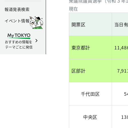
衆議院議員選挙（令和３年1
現在
報道発表検索
イベント情報
開票区
当日
おすすめの情報を
東京都計
11,48
テーマごとに発信
区部計
7,91
千代田区
5
中央区
13