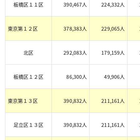
板橋区１１区
390,467人
224,332人
東京第１２区
378,383人
229,065人
北区
292,083人
179,159人
板橋区１２区
86,300人
49,906人
東京第１３区
390,832人
211,161人
足立区１３区
390,832人
211,161人