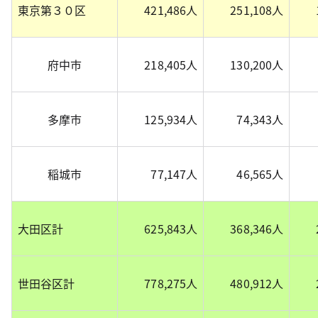
東京第３０区
421,486人
251,108人
府中市
218,405人
130,200人
多摩市
125,934人
74,343人
稲城市
77,147人
46,565人
大田区計
625,843人
368,346人
世田谷区計
778,275人
480,912人