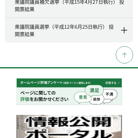
衆議院議員補欠選挙（平成15年4月27日執行） 投
開票結果
衆議院議員選挙（平成12年6月25日執行） 投
開票結果