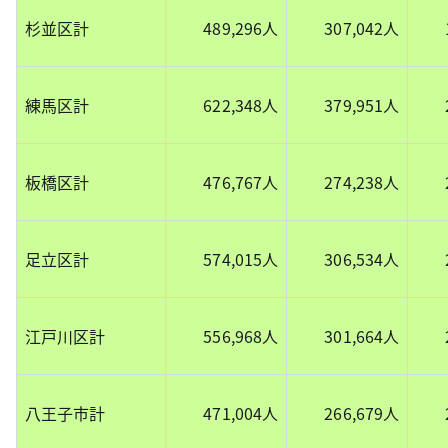
杉並区計
489,296人
307,042人
練馬区計
622,348人
379,951人
板橋区計
476,767人
274,238人
足立区計
574,015人
306,534人
江戸川区計
556,968人
301,664人
八王子市計
471,004人
266,679人