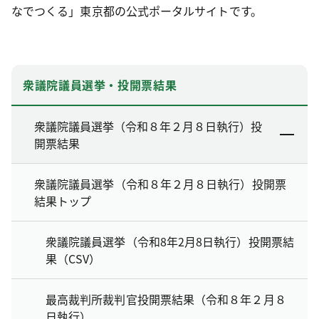
なでつくる」東京都の公式ポータルサイトです。
衆議院議員選挙・投開票結果
衆議院議員選挙（令和８年２月８日執行）投
開票結果
衆議院議員選挙（令和８年２月８日執行）投開票
結果トップ
衆議院議員選挙（令和8年2月8日執行）投開票結
果（CSV）
最高裁判所裁判官投開票結果（令和８年２月８
日執行）