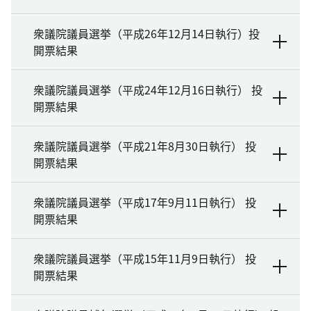
衆議院議員選挙（平成26年12月14日執行）投
開票結果
衆議院議員選挙（平成24年12月16日執行） 投
開票結果
衆議院議員選挙（平成21年8月30日執行） 投
開票結果
衆議院議員選挙（平成17年9月11日執行） 投
開票結果
衆議院議員選挙（平成15年11月9日執行） 投
開票結果